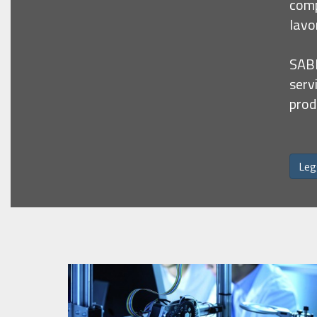
comp
lavo
SABR
serv
prod
Leg