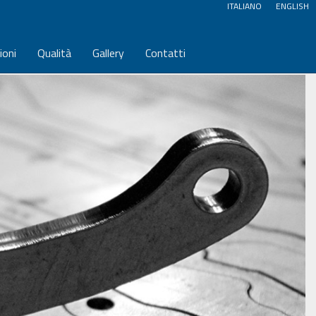
ITALIANO
ENGLISH
ioni
Qualità
Gallery
Contatti