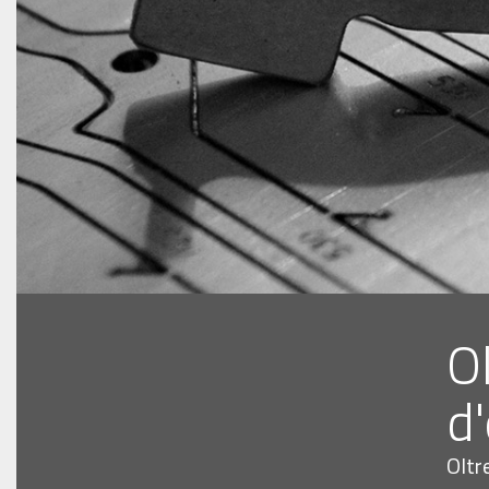
O
d
Oltr