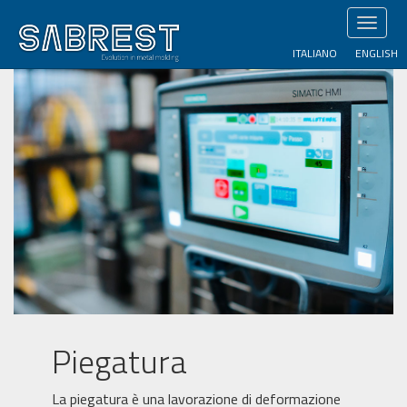
Salta
Toggl
al
naviga
contenuto
ITALIANO
ENGLISH
principale
Piegatura
La piegatura è una lavorazione di deformazione